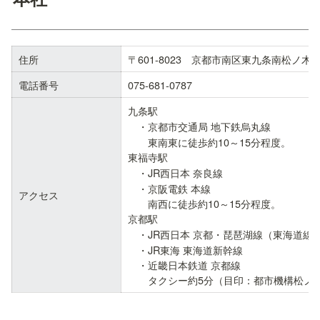
住所
〒601-8023　京都市南区東九条南松ノ木町
電話番号
075-681-0787
九条駅
・京都市交通局 地下鉄烏丸線

　　東南東に徒歩約10～15分程度。

東福寺駅
・JR西日本 奈良線

　・京阪電鉄 本線

アクセス
　　南西に徒歩約10～15分程度。

京都駅
・JR西日本 京都・琵琶湖線（東海道線）
　・JR東海 東海道新幹線

　・近畿日本鉄道 京都線

　　タクシー約5分（目印：都市機構松ノ木